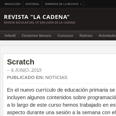
REDACCIÓN
EDITORIAL
NÚMEROS DE LA REVISTA
REVISTA "LA CADENA"
REVISTA ESCOLAR DEL CP SAN JUAN DE LA CADENA
Infantil
Certamen literario
Concurso
Noticias
Actividade
Scratch
–
4 JUNIO, 2015
PUBLICADO EN:
NOTICIAS
En el nuevo currículo de educación primaria se
incluyen algunos contenidos sobre programació
a lo largo de este curso hemos trabajado en es
aspecto durante una sesión a la semana con e