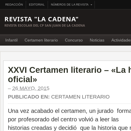
REDACCIÓN
EDITORIAL
NÚMEROS DE LA REVISTA
REVISTA "LA CADENA"
REVISTA ESCOLAR DEL CP SAN JUAN DE LA CADENA
Infantil
Certamen literario
Concurso
Noticias
Actividade
XXVI Certamen literario – «La h
oficial»
–
26 MAYO, 2015
PUBLICADO EN:
CERTAMEN LITERARIO
Una vez acabado el certamen, un jurado form
por profesorado del centro volvió a leer las
historias creadas y decidió que la historia que