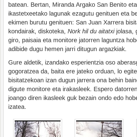
batean. Bertan, Miranda Argako San Benito et
ikastetxeetako lagunak ezagutu genituen eta be
ekimen burutu genituen: San Juan Xarrera bisit
kondairak, diskoteka,
Nork hil du aitatxi
jolasa,
giro, paisaia eta monitore jatorren laguntza h
adibide dugu hemen jarri ditugun argazkiak.
Gure aldetik, izandako esperientzia oso aberasg
gogoratzea da, baita ere jateko orduan, lo egit
bisitatzekoan izan dugun jarrera ona behin bain
digute monitore eta irakasleek. Espero datorre
joango diren ikasleek guk bezain ondo edo hob
izatea.