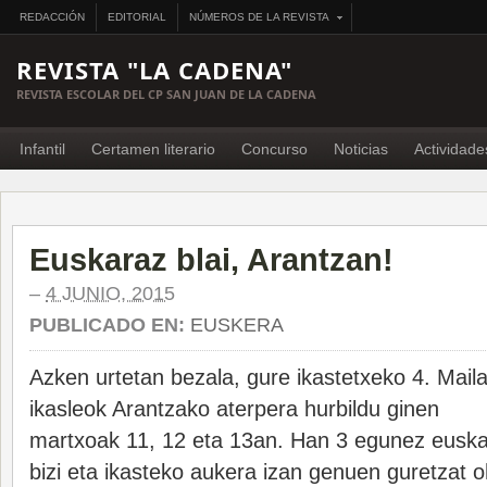
REDACCIÓN
EDITORIAL
NÚMEROS DE LA REVISTA
REVISTA "LA CADENA"
REVISTA ESCOLAR DEL CP SAN JUAN DE LA CADENA
Infantil
Certamen literario
Concurso
Noticias
Actividade
Euskaraz blai, Arantzan!
–
4 JUNIO, 2015
PUBLICADO EN:
EUSKERA
Azken urtetan bezala, gure ikastetxeko 4. Mail
ikasleok Arantzako aterpera hurbildu ginen
martxoak 11, 12 eta 13an. Han 3 egunez eusk
bizi eta ikasteko aukera izan genuen guretzat 