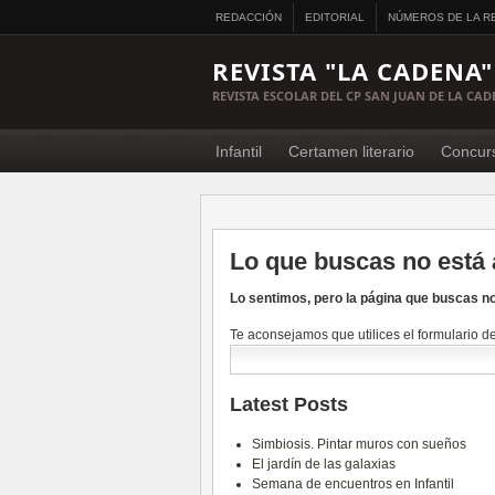
REDACCIÓN
EDITORIAL
NÚMEROS DE LA R
REVISTA "LA CADENA"
REVISTA ESCOLAR DEL CP SAN JUAN DE LA CA
Infantil
Certamen literario
Concur
Lo que buscas no está 
Lo sentimos, pero la página que buscas no
Te aconsejamos que utilices el formulario 
Latest Posts
Simbiosis. Pintar muros con sueños
El jardín de las galaxias
Semana de encuentros en Infantil