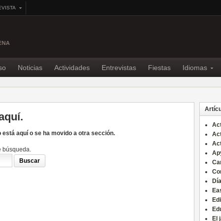
EVISTA
DENA
so
Noticias
Actividades
Entrevistas
Fiestas
Idiomas
Artícu
aquí.
Act
 está aquí o se ha movido a otra sección.
Act
Ac
de búsqueda.
Ap
Ca
Co
Día
Ea
Edi
Edu
El 