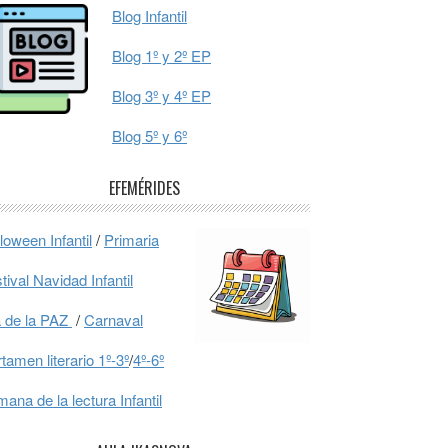
Blog Infantil
Blog 1º y 2º EP
Blog 3º y 4º EP
Blog 5º y 6º
EFEMÉRIDES
loween Infantil
/
Primaria
tival Navidad Infantil
 de la PAZ
/
Carnaval
tamen literario 1º-3º
/
4º-6º
ana de la lectura Infantil