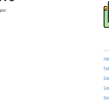
por:
Hal
Fes
Día
Cer
Sem