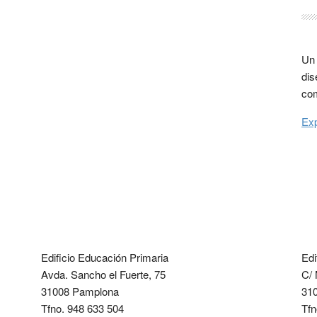
Un 
dis
com
Exp
Edificio Educación Primaria
Edi
Avda. Sancho el Fuerte, 75
C/ 
31008 Pamplona
31
Tfno. 948 633 504
Tfn