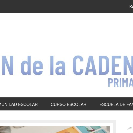
K
UNIDAD ESCOLAR
CURSO ESCOLAR
ESCUELA DE FA
P
S