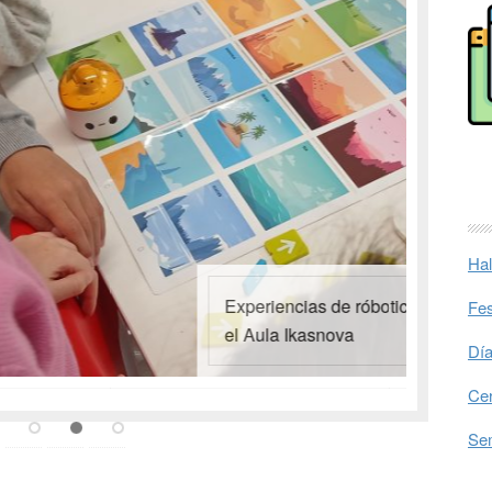
Hal
Experiencias de róbotica en
Fes
el Aula Ikasnova
Día
Cer
Sem