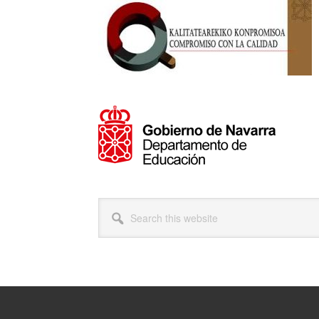
Footer
Search
this
website