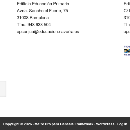
Edificio Educación Primaria
Edi
Avda. Sancho el Fuerte, 75
C/ 
31008 Pamplona
31
Tfno. 948 633 504
Tfn
cpsanjua@educacion.navarra.es
cp
Copyright © 2026 ·
Metro Pro
para
Genesis Framework
·
WordPress
·
Log in