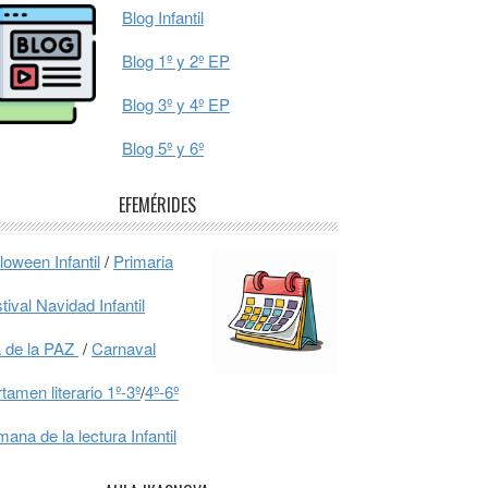
Blog Infantil
Blog 1º y 2º EP
Blog 3º y 4º EP
Blog 5º y 6º
EFEMÉRIDES
loween Infantil
/
Primaria
Participación en
tival Navidad Infantil
Bee, ¡Enhorabu
 de la PAZ
/
Carnaval
tamen literario 1º-3º
/
4º-6º
ana de la lectura Infantil