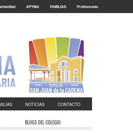
amishibai
APYMA
FAMILIAS
Profesorado
MILIAS
NOTICIAS
CONTACTO
rimary
BLOGS DEL COLEGIO
idebar