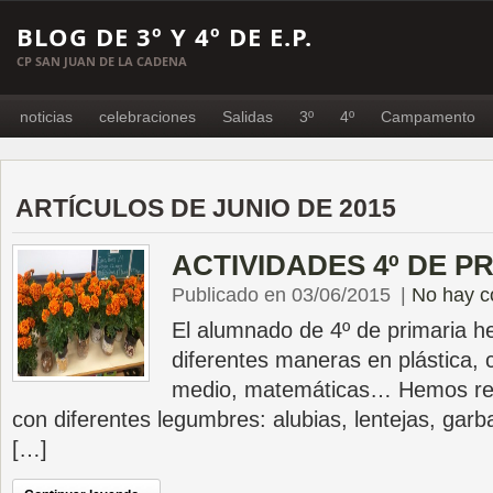
BLOG DE 3º Y 4º DE E.P.
CP SAN JUAN DE LA CADENA
noticias
celebraciones
Salidas
3º
4º
Campamento
ARTÍCULOS DE JUNIO DE 2015
ACTIVIDADES 4º DE P
Publicado en 03/06/2015
|
No hay c
El alumnado de 4º de primaria h
diferentes maneras en plástica, 
medio, matemáticas… Hemos rea
con diferentes legumbres: alubias, lentejas, gar
[…]