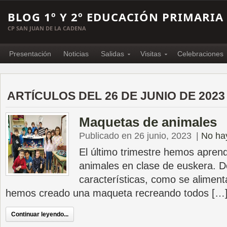
BLOG 1º Y 2º EDUCACIÓN PRIMARIA
CP SAN JUAN DE LA CADENA
Presentación
Noticias
Salidas
Visitas
Celebraciones
ARTÍCULOS DEL 26 DE JUNIO DE 2023
Maquetas de animales
Publicado en 26 junio, 2023
|
No ha
El último trimestre hemos apren
animales en clase de euskera. D
características, como se alimenta
hemos creado una maqueta recreando todos […
Continuar leyendo...