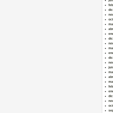
jun
fe
di
no
oc
ma
abr
en
di
no
ma
en
di
no
jun
ma
abr
ma
fe
en
di
no
oc
se