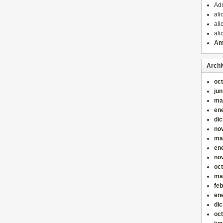
Ad
ali
ali
ali
Am
Archi
oc
jun
ma
en
di
no
ma
en
no
oc
ma
fe
en
di
oc