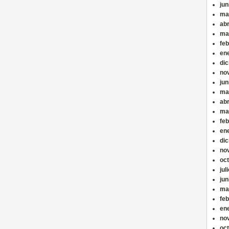
jun
ma
abr
ma
fe
en
di
no
jun
ma
abr
ma
fe
en
di
no
oc
jul
jun
ma
fe
en
no
oc