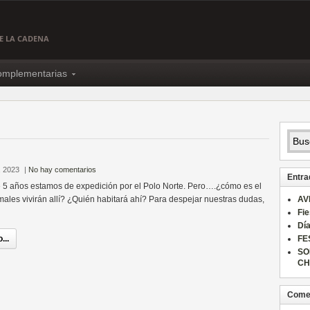
DE LA CADENA
complementarias
, 2023
|
No hay comentarios
Entra
e 5 años estamos de expedición por el Polo Norte. Pero….¿cómo es el
ales vivirán allí? ¿Quién habitará ahí? Para despejar nuestras dudas,
AV
Fie
Día
...
FE
SO
CH
Comen