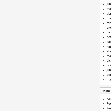
jun
ma
abr
ma
fe
en
di
no
jul
jun
abr
ma
di
no
jun
abr
ma
Meta
Ac
Fe
Fe